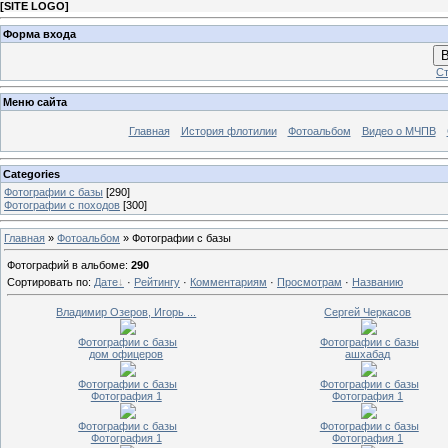
[
SITE LOGO
]
Форма входа
В
Ст
Меню сайта
Главная
История флотилии
Фотоальбом
Видео о МЧПВ
Categories
Фотографии с базы
[290]
Фотографии с походов
[300]
Главная
»
Фотоальбом
» Фотографии с базы
Фотографий в альбоме
:
290
Сортировать по
:
Дате
·
Рейтингу
·
Комментариям
·
Просмотрам
·
Названию
Владимир Озеров, Игорь ...
Сергей Черкасов
Фотографии с базы
Фотографии с базы
дом офицеров
ашхабад
Фотографии с базы
Фотографии с базы
Фотография 1
Фотография 1
Фотографии с базы
Фотографии с базы
Фотография 1
Фотография 1